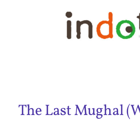
内
容
を
ス
キ
ッ
プ
The Last Mugha