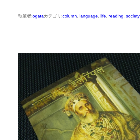
執筆者:
ogata
カテゴリ:
column
, 
language
, 
life
, 
reading
, 
society