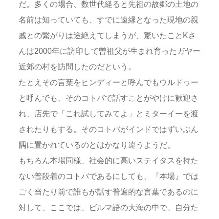
だ。多くの場合、数世代経ると先祖の故郷の土地の
名前は知っていても、すでに遠縁となった現地の親
戚との繋がりは途絶えてしまうが、驚いたことKさ
んは2000年に訪印して曽祖父が生まれ育ったガヤー
近郊の村を訪問したのだという。
たとえその言葉をヒンディーと呼んでもウルドゥー
と呼んでも、そのコトバで話すことがやけに歓迎さ
れ、店先で「これ試してみてよ」とミターイーを渡
されたりもする。そのコトバがインドではずいぶん
隅に置かれているのとはかなり違うようだ。
もちろん本場同様、社会的に高いステイタスを持た
ない普段着のコトバであるにしても、『本場』では
ごく当たり前で誰もが話す普遍的な言葉であるのに
対して、ここでは、ビルマ語の大海の中で、自分た