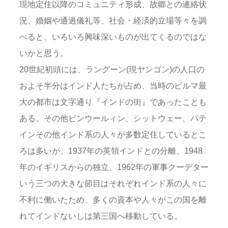
現地定住以降のコミュニティ形成、故郷との連絡状
況、婚姻や通過儀礼等、社会・経済的立場等々を調
べると、いろいろ興味深いものが出てくるのではな
いかと思う。
20世紀初頭には、ラングーン(現ヤンゴン)の人口の
およそ半分はインド人たちが占め、当時のビルマ最
大の都市は文字通り『インドの街』であったことも
ある。その他ピンウールィン、シットウェー、パテ
インその他インド系の人々が多数定住しているとこ
ろは多いが、1937年の英領インドとの分離、1948
年のイギリスからの独立、1962年の軍事クーデター
いう三つの大きな節目はそれぞれインド系の人々に
不利に働いたため、多くの資本や人々がこの国を離
れてインドないしは第三国へ移動している。