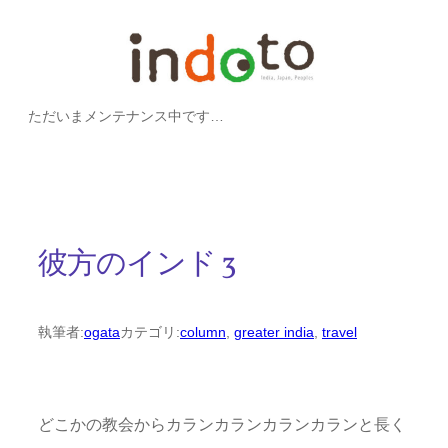
内
容
を
ただいまメンテナンス中です…
ス
キ
ッ
プ
彼方のインド 3
執筆者:
ogata
カテゴリ:
column
, 
greater india
, 
travel
どこかの教会からカランカランカランカランと長く