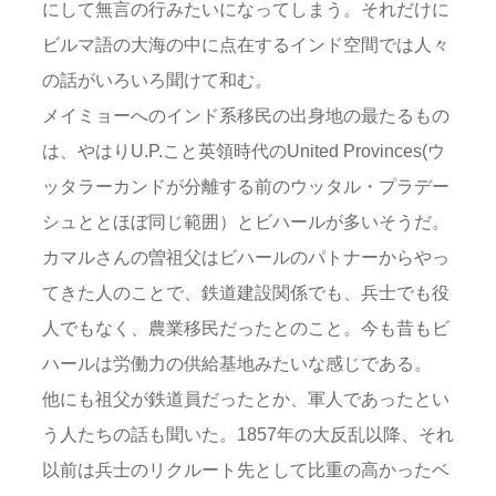
にして無言の行みたいになってしまう。それだけに
ビルマ語の大海の中に点在するインド空間では人々
の話がいろいろ聞けて和む。
メイミョーへのインド系移民の出身地の最たるもの
は、やはりU.P.こと英領時代のUnited Provinces(ウ
ッタラーカンドが分離する前のウッタル・プラデー
シュととほぼ同じ範囲）とビハールが多いそうだ。
カマルさんの曽祖父はビハールのパトナーからやっ
てきた人のことで、鉄道建設関係でも、兵士でも役
人でもなく、農業移民だったとのこと。今も昔もビ
ハールは労働力の供給基地みたいな感じである。
他にも祖父が鉄道員だったとか、軍人であったとい
う人たちの話も聞いた。1857年の大反乱以降、それ
以前は兵士のリクルート先として比重の高かったベ