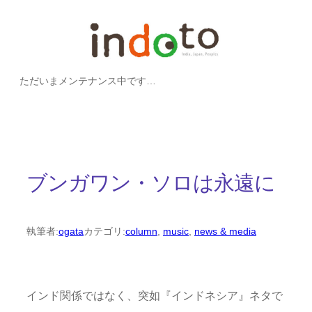
内
容
を
ただいまメンテナンス中です…
ス
キ
ッ
プ
ブンガワン・ソロは永遠に
執筆者:
ogata
カテゴリ:
column
, 
music
, 
news & media
インド関係ではなく、突如『インドネシア』ネタで