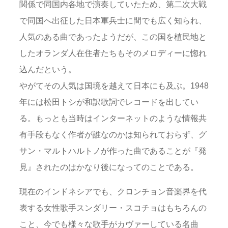
関係で同国内各地で演奏していたため、第二次大戦
で同国へ出征した日本軍兵士に間でも広く知られ、
人気のある曲であったようだが、この国を植民地と
したオランダ人在住者たちもそのメロディーに惚れ
込んだという。
やがてその人気は国境を越えて日本にも及ぶ。1948
年には松田トシが和訳歌詞でレコードを出してい
る。もっとも当時はインターネットのような情報共
有手段もなく作者が誰なのかは知られておらず、グ
サン・マルトハルトノが作った曲であることが『発
見』されたのはかなり後になってのことである。
現在のインドネシアでも、クロンチョン音楽界を代
表する女性歌手スンダリー・スコチョはもちろんの
こと、今でも様々な歌手がカヴァーしている名曲