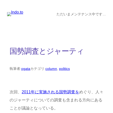
内
容
ただいまメンテナンス中です…
を
ス
キ
ッ
国勢調査とジャーティ
プ
執筆者:
ogata
カテゴリ:
column
, 
politics
次回、
2011年に実施される国勢調査を
めぐり、人々
のジャーティについての調査も含まれる方向にある
ことが議論となっている。