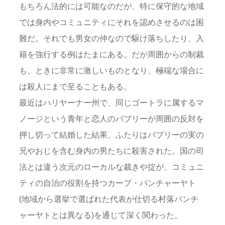
もちろん法的には可能なのだが、特に保守的な地域
では身内やコミュニティにそれを認めさせるのは困
難だ。それでも男女の仲なので駆け落ちしたり、入
籍を強行する例はたまにある。だが周囲からの制裁
も、ときに非常に激しいものとなり、極端な場合に
は殺人にまで至ることもある。
最近はハリヤーナー州で、同じゴートラに属するマ
ノージという青年と恋人のバブリーが周囲の反対を
押し切って結婚した結果、ふたりはバブリーの実の
兄やおじを含む身内の男たちに殺害された。国の司
法とは違う次元のローカルな裁きや掟が、コミュニ
ティの自治の役割を持つカープ・パンチャーヤト
(地域から選挙で選ばれた代表が仕切る村落パンチ
ャーヤトとは異なる)を通じて深く関わった。