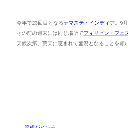
今年で23回目となる
ナマステ・インディア
。9
その前の週末には同じ場所で
フィリピン・フェ
天候次第。荒天に恵まれて盛況となることを願
←
箱根がピンチ