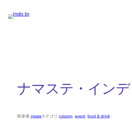
内
容
を
ス
キ
ッ
プ
ナマステ・インディ
執筆者:
ogata
カテゴリ:
column
, 
event
, 
food & drink