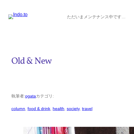
内
容
ただいまメンテナンス中です…
を
ス
キ
ッ
Old & New
プ
執筆者:
ogata
カテゴリ:
column
, 
food & drink
, 
health
, 
society
, 
travel