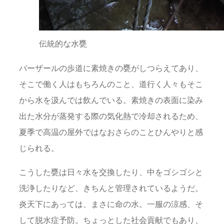
伝統的な水甕
バーザールの歩道に素焼きの甕がしつらえてあり、
そこで働く人はもちろんのこと、道行く人々もそこ
から水を汲んでは飲んでいる。素焼きの表面に染み
出た水分が蒸発する際の気化熱で冷却されるため、
夏季で高温の屋外ではなおさらのことひんやりと感
じられる。
こうした甕は日々水を交換したり、中をゴシゴシと
洗浄したりなど、きちんと管理されているようだ。
炎天下にあっては、まさに命の水。一服の涼感、そ
して脱水症予防。ちょっとした社会貢献でもあり、