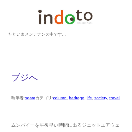
内
容
を
ただいまメンテナンス中です…
ス
キ
ッ
プ
ブジへ
執筆者:
ogata
カテゴリ:
column
, 
heritage
, 
life
, 
society
, 
travel
ムンバイーを午後早い時間に出るジェットエアウェ