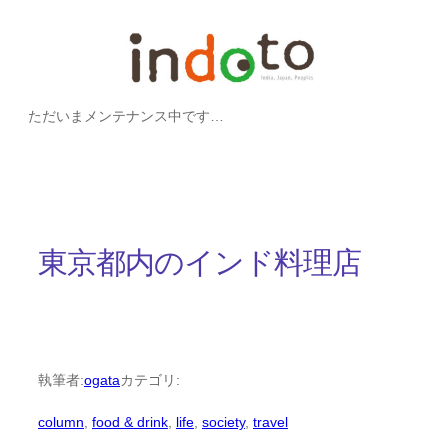
内
容
を
ただいまメンテナンス中です…
ス
キ
ッ
プ
東京都内のインド料理店
執筆者:
ogata
カテゴリ:
column
, 
food & drink
, 
life
, 
society
, 
travel