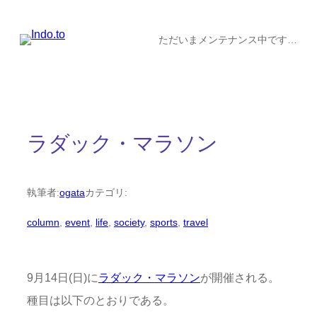
内
容
ただいまメンテナンス中です…
を
ス
キ
ッ
ラダック・マラソン
プ
執筆者:
ogata
カテゴリ:
column
, 
event
, 
life
, 
society
, 
sports
, 
travel
9月14日(日)に
ラダック・マラソン
が開催される。
種目は以下のとおりである。