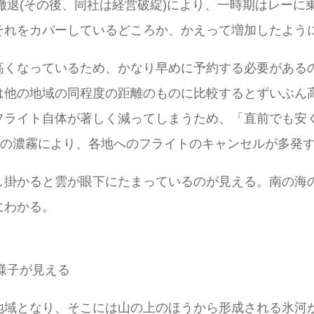
の撤退(その後、同社は経営破綻)により、一時期はレー
それをカバーしているどころか、かえって増加したよう
高くなっているため、かなり早めに予約する必要があるの
は他の地域の同程度の距離のものに比較するとずいぶん
フライト自体が著しく減ってしまうため、「直前でも安
ーの濃霧により、各地へのフライトのキャンセルが多発
し掛かると雲が眼下にたまっているのが見える。南の海
にわかる。
様子が見える
地域となり、そこには山の上のほうから形成される氷河