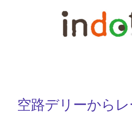
内
容
を
ス
キ
ッ
プ
空路デリーからレ