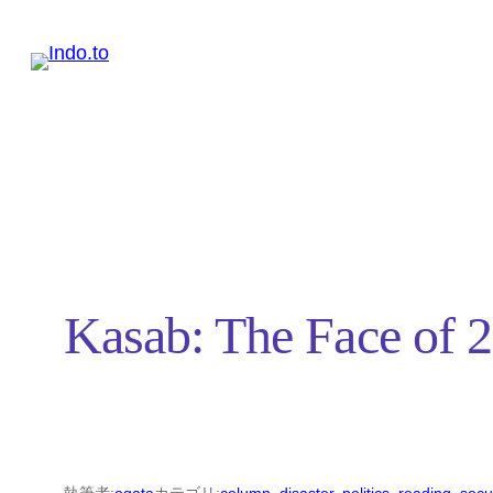
内
容
を
ス
キ
ッ
プ
Kasab: The Face of 2