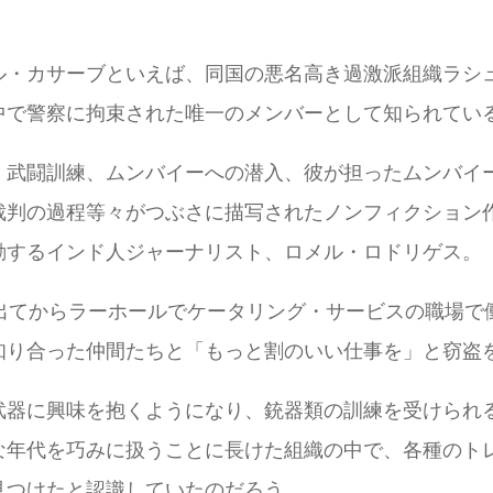
・カサーブといえば、同国の悪名高き過激派組織ラシュカレ
中で警察に拘束された唯一のメンバーとして知られてい
、武闘訓練、ムンバイーへの潜入、彼が担ったムンバイー
程等々がつぶさに描写されたノンフィクション作品が、この『Ka
動するインド人ジャーナリスト、ロメル・ロドリゲス。
を出てからラーホールでケータリング・サービスの職場で
知り合った仲間たちと「もっと割のいい仕事を」と窃盗
武器に興味を抱くようになり、銃器類の訓練を受けられ
な年代を巧みに扱うことに長けた組織の中で、各種のト
見つけたと認識していたのだろう。