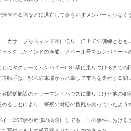
で帰省する際などに逃亡して姿を消すメンバーも少なく
に、カサーブをスィンド州に送り、洋上での訓練ととも
ジャックしたインドの漁船、クベール号でムンバイーへ
ともにタクシーでムンバイーCST駅に乗りつけるまでの
だ運転手は、駅の駐車場から発車して市内を走行する間
ヤ教関係施設のナリーマン・ハウスに乗りつけた他の犯
高めることにより、警察の対応の攪乱を図っていたよう
バイーCST駅や近隣の病院にしても、この事件における
大な死傷者を出す残忍極まりないものであった。