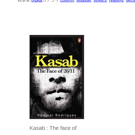
執筆者:
ogata
カテゴリ:
column
, 
disaster
, 
politics
, 
reading
, 
secu
Kasab : The face of