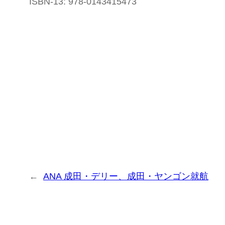
ISBN-13: 978-0143415473
←
ANA 成田・デリー、成田・ヤンゴン就航