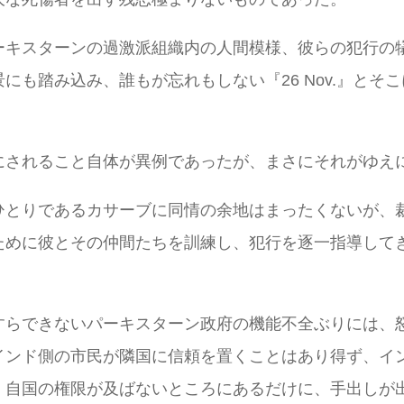
ーキスターンの過激派組織内の人間模様、彼らの犯行の
にも踏み込み、誰もが忘れもしない『26 Nov.』とそ
にされること自体が異例であったが、まさにそれがゆえ
ひとりであるカサーブに同情の余地はまったくないが、
ために彼とその仲間たちを訓練し、犯行を逐一指導して
すらできないパーキスターン政府の機能不全ぶりには、
インド側の市民が隣国に信頼を置くことはあり得ず、イ
、自国の権限が及ばないところにあるだけに、手出しが