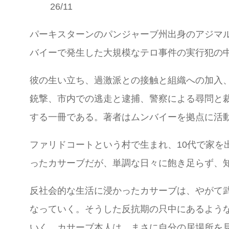
26/11
パーキスターンのパンジャーブ州出身のアジマル
バイーで発生した大規模なテロ事件の実行犯の
彼の生い立ち、過激派との接触と組織への加入
銃撃、市内での逃走と逮捕、警察による尋問と裁判の過
する一冊である。著者はムンバイーを拠点に活
ファリドコートという村で生まれ、10代で家
ったカサーブだが、単調な日々に飽き足らず、
反社会的な生活に浸かったカサーブは、やがて
なっていく。そうした反抗期の只中にあるよう
いく。カサーブ本人は、まさに自分の居場所を