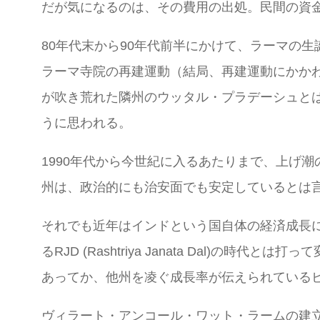
だが気になるのは、その費用の出処。民間の資
80年代末から90年代前半にかけて、ラーマの
ラーマ寺院の再建運動（結局、再建運動にかかわ
が吹き荒れた隣州のウッタル・プラデーシュと
うに思われる。
1990年代から今世紀に入るあたりまで、上げ
州は、政治的にも治安面でも安定しているとは
それでも近年はインドという国自体の経済成長
るRJD (Rashtriya Janata Dal)の
あってか、他州を凌ぐ成長率が伝えられている
ヴィラート・アンコール・ワット・ラームの建