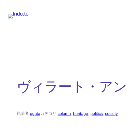
内
容
を
ス
キ
ッ
プ
ヴィラート・アン
執筆者:
ogata
カテゴリ:
column
, 
heritage
, 
politics
, 
society