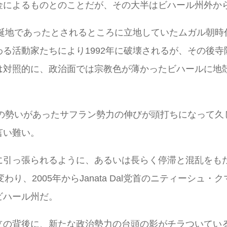
金によるものとのことだが、その大半はビハール州外か
生誕地であったとされるところに立地していたムガル朝
る活動家たちにより1992年に破壊されるが、その後
は対照的に、政治面では宗教色が薄かったビハールに地
潮の勢いがあったサフラン勢力の伸びが頭打ちになって久
言い難い。
に引っ張られるように、あるいは長らく停滞と混乱をも
時代とは打って変わり、2005年からJanata Dal党首のニ
ビハール州だ。
立の背後に、新たな政治勢力の台頭の影がチラついている