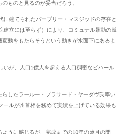
らのものと見るのが妥当だろう。
時代に建てられたバーブリー・マスジッドの存在と
寺院建立には至らず）により、コミュナル暴動の嵐
殻変動をもたらそうという動きが水面下にあるよ
しいが、人口1億人を超える人口稠密なビハール
たらしたラールー・プラサード・ヤーダヴ氏率い
ティーシュ・クマールが州首相を務めて実績を上げている効果も
ように感じるが、完成までの10年の歳月の間