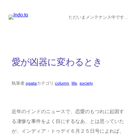
内
容
ただいまメンテナンス中です…
を
ス
キ
ッ
愛が凶器に変わるとき
プ
執筆者:
ogata
カテゴリ:
column
, 
life
, 
society
近年のインドのニュースで、恋愛のもつれに起因す
る凄惨な事件をよく目にするなあ、とは思っていた
が、インディア・トゥデイ６月２５日号によれば、