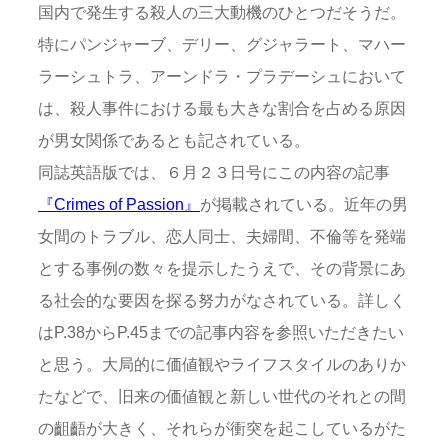
国内で発生する殺人の三大動機のひとつだそうだ。
特にパンジャーブ、デリー、グジャラート、マハー
ラーシュトラ、アーンドラ・プラデーシュにおいて
は、殺人事件における最も大きな割合を占める原因
が男女関係であるとも記されている。
同誌英語版では、６月２３日号にこの内容の記事
『Crimes of Passion』
が掲載されている。近年の男
女間のトラブル、恋人同士、夫婦間、不倫等を発端
とする事例の数々を提示したうえで、その背景にあ
る社会的な要因を探る努力がなされている。詳しく
はP.38からP.45までの記事内容を参照いただきたい
と思う。大局的に価値観やライフスタイルのありか
たなどで、旧来の価値観と新しい世代のそれとの間
の齟齬が大きく、それらが衝突を起こしているがた