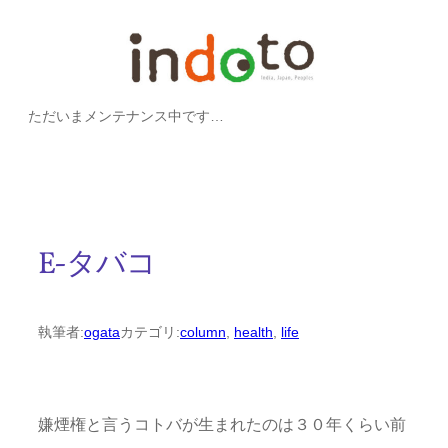
内
容
を
ただいまメンテナンス中です…
ス
キ
ッ
プ
E-タバコ
執筆者:
ogata
カテゴリ:
column
, 
health
, 
life
嫌煙権と言うコトバが生まれたのは３０年くらい前