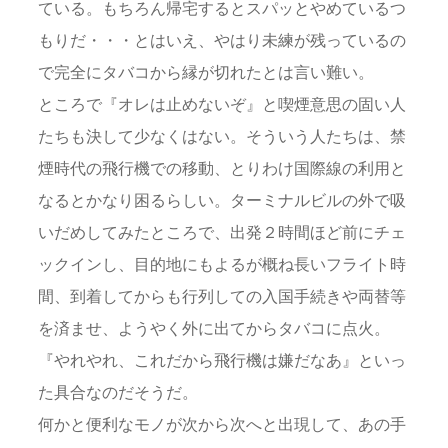
ている。もちろん帰宅するとスパッとやめているつ
もりだ・・・とはいえ、やはり未練が残っているの
で完全にタバコから縁が切れたとは言い難い。
ところで『オレは止めないぞ』と喫煙意思の固い人
たちも決して少なくはない。そういう人たちは、禁
煙時代の飛行機での移動、とりわけ国際線の利用と
なるとかなり困るらしい。ターミナルビルの外で吸
いだめしてみたところで、出発２時間ほど前にチェ
ックインし、目的地にもよるが概ね長いフライト時
間、到着してからも行列しての入国手続きや両替等
を済ませ、ようやく外に出てからタバコに点火。
『やれやれ、これだから飛行機は嫌だなあ』といっ
た具合なのだそうだ。
何かと便利なモノが次から次へと出現して、あの手