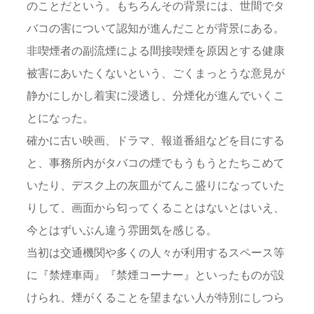
のことだという。もちろんその背景には、世間でタ
バコの害について認知が進んだことが背景にある。
非喫煙者の副流煙による間接喫煙を原因とする健康
被害にあいたくないという、ごくまっとうな意見が
静かにしかし着実に浸透し、分煙化が進んでいくこ
とになった。
確かに古い映画、ドラマ、報道番組などを目にする
と、事務所内がタバコの煙でもうもうとたちこめて
いたり、デスク上の灰皿がてんこ盛りになっていた
りして、画面から匂ってくることはないとはいえ、
今とはずいぶん違う雰囲気を感じる。
当初は交通機関や多くの人々が利用するスペース等
に『禁煙車両』『禁煙コーナー』といったものが設
けられ、煙がくることを望まない人が特別にしつら