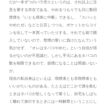
だが一本ずつのバラ売りというのは、それ以上に注
意を要する存在である。やめるつもりでも日に数回
禁煙を『いとも簡単に中断』できるし、『スパッと
やめたぜ』などと公言しつつも、ポケットからコイ
ンを出して一本買っていたりする。それでも箱で購
入していないので、禁煙の誓いに負けたなんていう
気がせず、『オレはタバコやめた』という自信が揺
るがないのが不思議だ。しかし手元にあるタバコの
数を制限できるので、節煙になることは間違いない
が。
現在の私自身はといえば、喫煙者とも非喫煙者とも
いいがたいものがある。たとえばどこかで酒を飲む
ときはタバコが欲しくなって吸うし、自宅をしばら
く離れて旅行するときには一時解禁ということにし