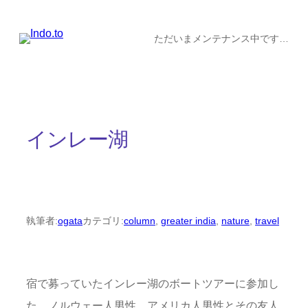
内
容
ただいまメンテナンス中です…
を
ス
キ
ッ
インレー湖
プ
執筆者:
ogata
カテゴリ:
column
, 
greater india
, 
nature
, 
travel
宿で募っていたインレー湖のボートツアーに参加し
た。ノルウェー人男性、アメリカ人男性とその友人