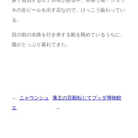
多く宿泊するホテル等がある中、界隈で唯一ジョッ
キの生ビールを出す店なので、けっこう賑わってい
る。
目の前の水路を行き来する船を眺めているうちに、
陽がとっぷり暮れてきた。
←
ニャウンシュ
藩主の宮殿転じてブッダ博物館
エ
→