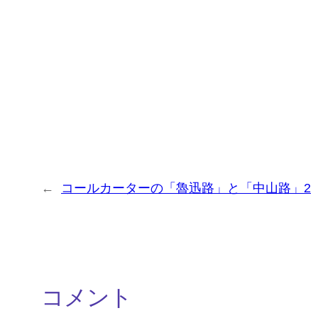
←
コールカーターの「魯迅路」と「中山路」2
コメント