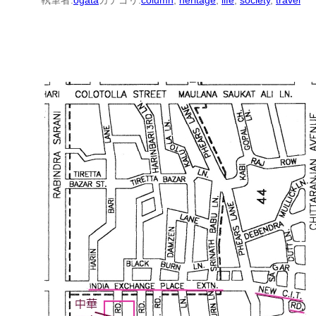
執筆者:
ogata
カテゴリ:
column
, 
heritage
, 
life
, 
society
, 
travel