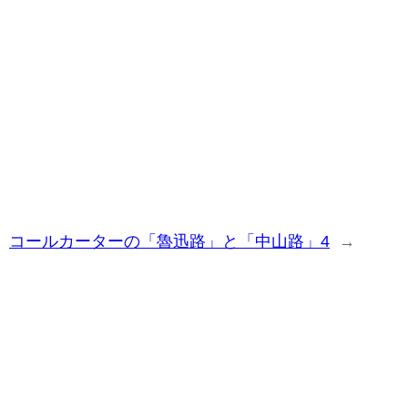
コールカーターの「魯迅路」と「中山路」4
→