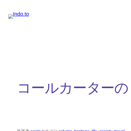
内
容
を
ス
キ
ッ
プ
コールカーターの