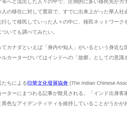
ア等へと流出した人々の中で、圧倒的に多い移民先がカ
つ人の移住に対して寛容で、すでに出来上がった華人社
先行して移民していった人々の中に、移民ネットワーク
についても調べてみたい。
ってカナダといえば「身内や知人」がいるという身近な
ールカーターひいてはインドへの「故郷」としての意識
民たちによる
印華文化發展協會
(The Indian Chine
カーターにまつわる記事が散見される。「インド出身客
と異色なアイデンティティを維持していることがうかが