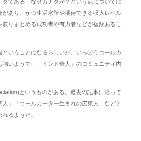
ナダである。なぜカナダか？という点については
会があり、かつ生活水準や期待できる収入レベル
を取りまとめる成功者や有力者などが複数あるこ
国ということになるらしいが、いっぽうコールカ
も強いようで、「インド華人」のコミュニティ内
se Association)というものがある。過去の記事に遡って
家人」「コールカーター生まれの広東人」などと
われるようだ。