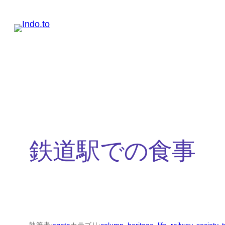
内
容
を
ス
キ
ッ
プ
鉄道駅での食事