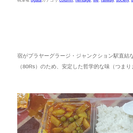
執筆者:
ogata
カテゴリ:
column
, 
heritage
, 
life
, 
railway
, 
society
, 
t
宿がプラヤーグラージ・ジャンクション駅直結
（80Rs）のため、安定した哲学的な味（つま