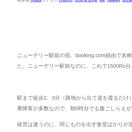
執筆者:
ogata
カテゴリ:
column
, 
food & drink
, 
life
, 
railway
, 
socie
ニューデリー駅前の宿。booking.com経
た。ニューデリー駅前なのに、これで1500Rs
駅まで徒歩2、3分（路地から出て道を渡るだ
乗降客が多数なので、朝5時台でも腹ごしらえ
経営は違うのに、同じものを出す食堂ばかりが