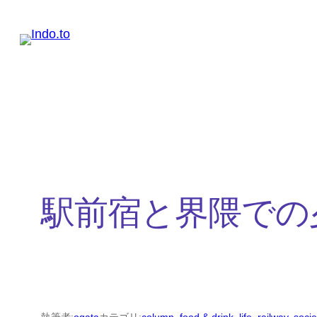
内
容
を
ス
キ
ッ
プ
駅前宿と界隈での