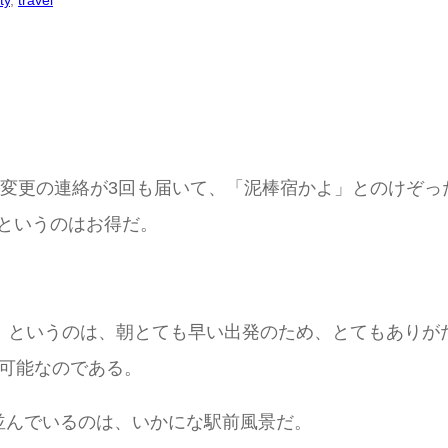
ty
, 
travel
由で名称変更の連絡が3回も届いて、「泥棒宿かよ」とのけ
台というのはお得だ。
け）というのは、朝とても早い出発のため、とてもありが
が可能なのである。
並んでいるのは、いかにな駅前風景だ。