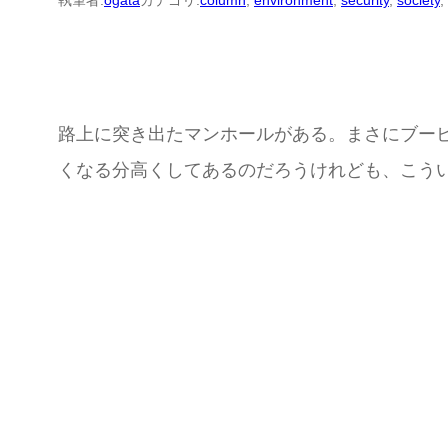
執筆者:
ogata
カテゴリ:
column
, 
environment
, 
security
, 
society
, 
路上に突き出たマンホールがある。まさにブー
くなる分高くしてあるのだろうけれども、こう