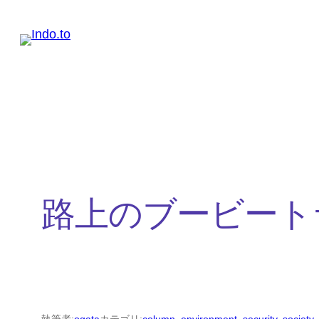
内
容
を
ス
キ
ッ
プ
路上のブービート