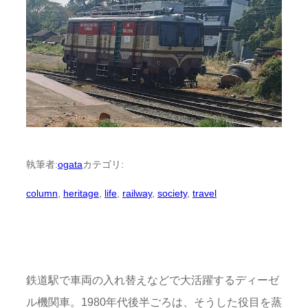
執筆者:
ogata
カテゴリ:
column
, 
heritage
, 
life
, 
railway
, 
society
, 
travel
鉄道駅で車両の入れ替えなどで大活躍するディーゼ
ル機関車。1980年代後半ごろは、そうした役目を蒸