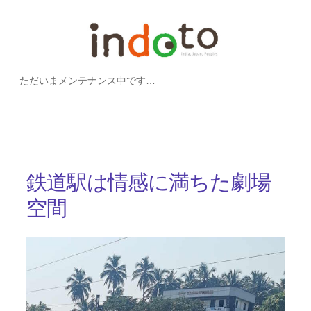
内
容
を
ただいまメンテナンス中です…
ス
キ
ッ
プ
鉄道駅は情感に満ちた劇場
空間