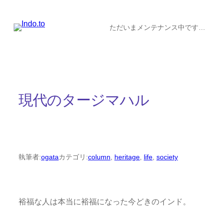
内
容
ただいまメンテナンス中です…
を
ス
キ
ッ
現代のタージマハル
プ
執筆者:
ogata
カテゴリ:
column
, 
heritage
, 
life
, 
society
裕福な人は本当に裕福になった今どきのインド。