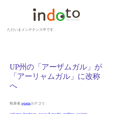
内
容
を
ただいまメンテナンス中です…
ス
キ
ッ
プ
UP州の「アーザムガル」が
「アーリャムガル」に改称
へ
執筆者:
ogata
カテゴリ: