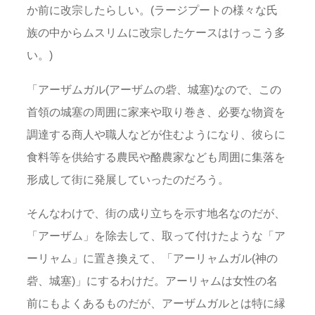
か前に改宗したらしい。(ラージプートの様々な氏
族の中からムスリムに改宗したケースはけっこう多
い。)
「アーザムガル(アーザムの砦、城塞)なので、この
首領の城塞の周囲に家来や取り巻き、必要な物資を
調達する商人や職人などが住むようになり、彼らに
食料等を供給する農民や酪農家なども周囲に集落を
形成して街に発展していったのだろう。
そんなわけで、街の成り立ちを示す地名なのだが、
「アーザム」を除去して、取って付けたような「ア
ーリャム」に置き換えて、「アーリャムガル(神の
砦、城塞)」にするわけだ。アーリャムは女性の名
前にもよくあるものだが、アーザムガルとは特に縁