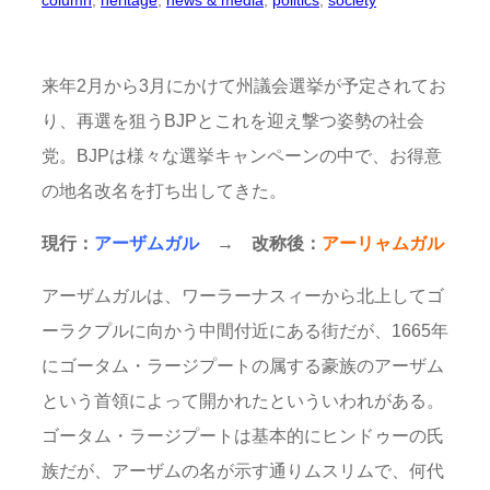
column
, 
heritage
, 
news & media
, 
politics
, 
society
来年2月から3月にかけて州議会選挙が予定されてお
り、再選を狙うBJPとこれを迎え撃つ姿勢の社会
党。BJPは様々な選挙キャンペーンの中で、お得意
の地名改名を打ち出してきた。
現行：
アーザムガル
→ 改称後：
アーリャムガル
アーザムガルは、ワーラーナスィーから北上してゴ
ーラクプルに向かう中間付近にある街だが、1665年
にゴータム・ラージプートの属する豪族のアーザム
という首領によって開かれたといういわれがある。
ゴータム・ラージプートは基本的にヒンドゥーの氏
族だが、アーザムの名が示す通りムスリムで、何代