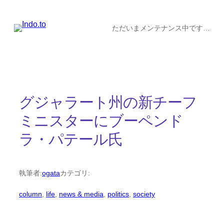
内
容
ただいまメンテナンス中です…
を
ス
キ
ッ
グジャラート州の新チーフ
プ
ミニスターにブーペンド
ラ・パテール氏
執筆者:
ogata
カテゴリ:
column
, 
life
, 
news & media
, 
politics
, 
society