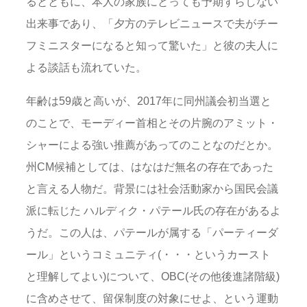
るとともに、本人の家族にとっても予期すらしない
出来事であり、「夕方のテレビニュースで夫がチー
フミニスターになると知って驚いた」と彼の夫人に
よる談話も流れていた。
年齢は59歳と高いが、2017年に同州議会初当選と
のことで、モーディー首相とその片腕のアミット・
シャーによる強い推薦があってのことなのだとか。
州CM候補としては、はなはだ無名の存在であった
と言える人物だ。背景には社会活動家から国民会議
派に転じた ハルディク・パテール氏の存在があるよ
うだ。この人は、パテールが属する「パーティーダ
ール」というコミュニティ(・・・というカースト
と理解してよい)について、OBC(その他後進諸階級)
に含めさせて、留保制度の対象にせよ、という運動