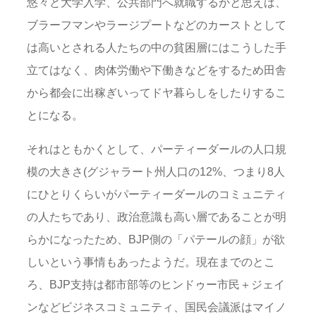
悠々と大学入学、公共部門へ就職するかと思えば、
ブラーフマンやラージプートなどのカーストとして
は高いとされる人たちの中の貧困層にはこうした手
立てはなく、肉体労働や下働きなどをするため田舎
から都会に出稼ぎいってドヤ暮らしをしたりするこ
とになる。
それはともかくとして、パーティーダールの人口規
模の大きさ(グジャラート州人口の12%、つまり8人
にひとりくらいがパーティーダールのコミュニティ
の人たちであり、政治意識も高い層であることが明
らかになったため、BJP側の「パテールの顔」が欲
しいという事情もあったようだ。現在までのとこ
ろ、BJP支持は都市部等のヒンドゥー市民＋ジェイ
ンなどビジネスコミュニティ、国民会議派はマイノ