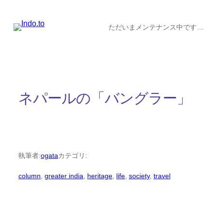
内
容
ただいまメンテナンス中です…
を
ス
キ
ッ
ネパールの「バングラー」
プ
執筆者:
ogata
カテゴリ:
column
, 
greater india
, 
heritage
, 
life
, 
society
, 
travel