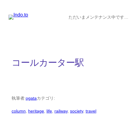
内
容
ただいまメンテナンス中です…
を
ス
キ
ッ
コールカーター駅
プ
執筆者:
ogata
カテゴリ:
column
, 
heritage
, 
life
, 
railway
, 
society
, 
travel