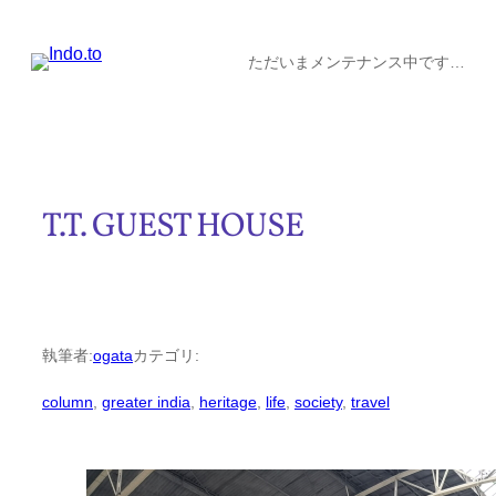
内
容
ただいまメンテナンス中です…
を
ス
キ
ッ
T.T. GUEST HOUSE
プ
執筆者:
ogata
カテゴリ:
column
, 
greater india
, 
heritage
, 
life
, 
society
, 
travel