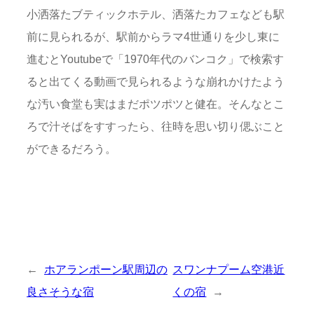
小洒落たブティックホテル、洒落たカフェなども駅
前に見られるが、駅前からラマ4世通りを少し東に
進むとYoutubeで「1970年代のバンコク」で検索す
ると出てくる動画で見られるような崩れかけたよう
な汚い食堂も実はまだポツポツと健在。そんなとこ
ろで汁そばをすすったら、往時を思い切り偲ぶこと
ができるだろう。
←
ホアランポーン駅周辺の
スワンナプーム空港近
良さそうな宿
くの宿
→