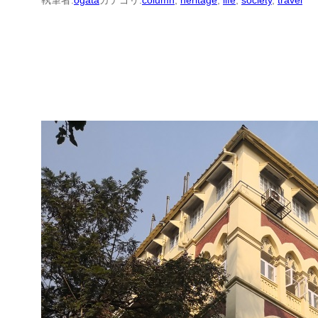
執筆者:
ogata
カテゴリ:
column
, 
heritage
, 
life
, 
society
, 
travel