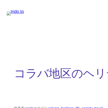
内
容
を
ス
キ
ッ
プ
コラバ地区のヘリ