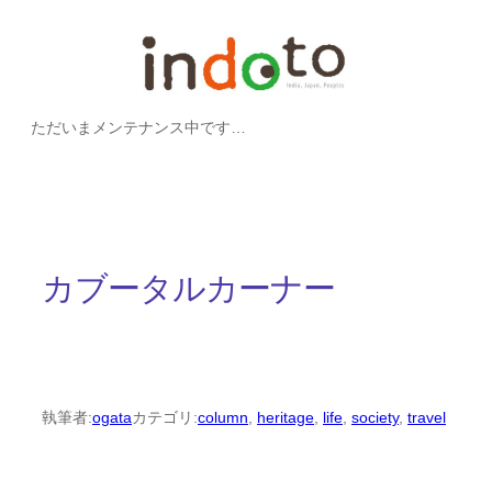
内
容
を
ただいまメンテナンス中です…
ス
キ
ッ
プ
カブータルカーナー
執筆者:
ogata
カテゴリ:
column
, 
heritage
, 
life
, 
society
, 
travel