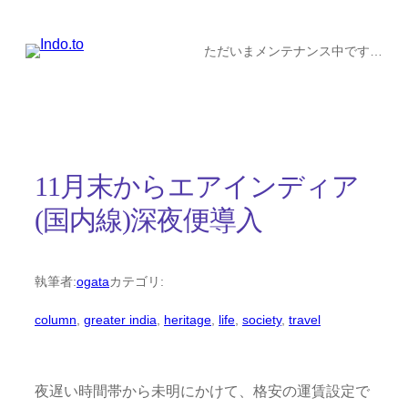
内
容
ただいまメンテナンス中です…
を
ス
キ
ッ
11月末からエアインディア
プ
(国内線)深夜便導入
執筆者:
ogata
カテゴリ:
column
, 
greater india
, 
heritage
, 
life
, 
society
, 
travel
夜遅い時間帯から未明にかけて、格安の運賃設定で