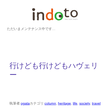
内
容
を
ただいまメンテナンス中です…
ス
キ
ッ
プ
行けども行けどもハヴェリ
ー
執筆者:
ogata
カテゴリ:
column
, 
heritage
, 
life
, 
society
, 
travel