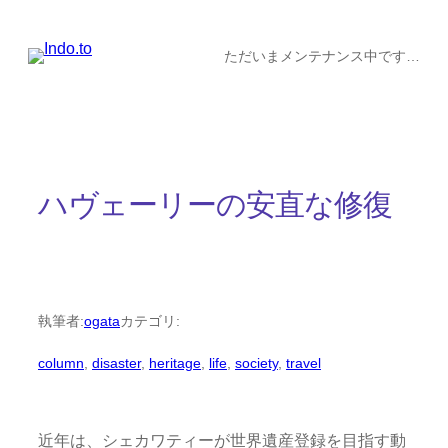
内
容
ただいまメンテナンス中です…
を
ス
キ
ッ
ハヴェーリーの安直な修復
プ
執筆者:
ogata
カテゴリ:
column
, 
disaster
, 
heritage
, 
life
, 
society
, 
travel
近年は、シェカワティーが世界遺産登録を目指す動