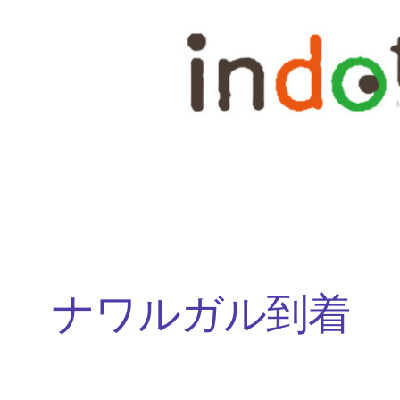
内
容
を
ス
キ
ッ
プ
ナワルガル到着