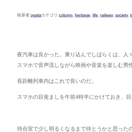
執筆者:
ogata
カテゴリ:
column
, 
heritage
, 
life
, 
railway
, 
society
, 
t
夜汽車は良かった。乗り込んでしばらくは、人
スマホで音声流しながら映画や音楽を楽しむ男
長距離列車内はこれで良いのだ。
スマホの目覚ましを午前4時半にかけておき、
待合室で少し明るくなるまで待とうかと思った