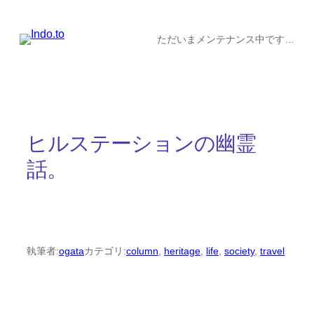
内
容
ただいまメンテナンス中です…
を
ス
キ
ッ
ヒルステーションの幽霊
プ
話。
執筆者:
ogata
カテゴリ:
column
, 
heritage
, 
life
, 
society
, 
travel