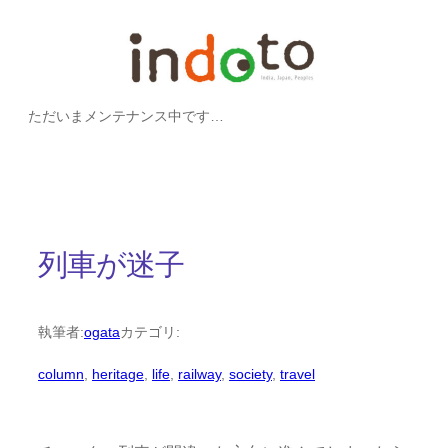
内
容
を
ただいまメンテナンス中です…
ス
キ
ッ
プ
列車が迷子
執筆者:
ogata
カテゴリ:
column
, 
heritage
, 
life
, 
railway
, 
society
, 
travel