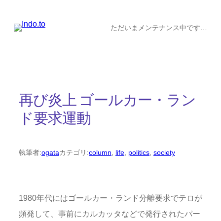
内
容
ただいまメンテナンス中です…
を
ス
キ
ッ
再び炎上 ゴールカー・ラン
プ
ド要求運動
執筆者:
ogata
カテゴリ:
column
, 
life
, 
politics
, 
society
1980年代にはゴールカー・ランド分離要求でテロが
頻発して、事前にカルカッタなどで発行されたパー