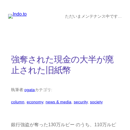
内
容
ただいまメンテナンス中です…
を
ス
キ
ッ
強奪された現金の大半が廃
プ
止された旧紙幣
執筆者:
ogata
カテゴリ:
column
, 
economy
, 
news & media
, 
security
, 
society
銀行強盗が奪った130万ルピー のうち、110万ルピ