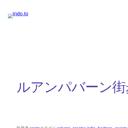
内
容
を
ス
キ
ッ
プ
ルアンパバーン街歩