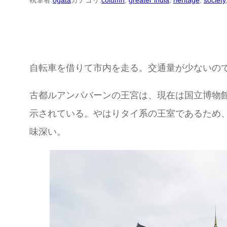
執筆者:
ogata
カテゴリ:
column
, 
greater india
, 
heritage
, 
society
自転車を借りて市内を走る。交通量が少ないの
古都ルアンパバーンの王宮は、現在は国立博物
示されている。やはりタイ系の王室であるため
味深い。