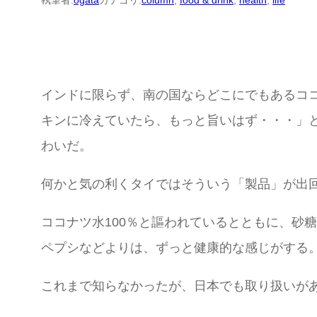
執筆者:
ogata
カテゴリ:
column
, 
food & drink
, 
health
, 
life
インドに限らず、南の国ならどこにでもあるコ
キンに冷えていたら、もっと旨いはず・・・」
わいだ。
何かと気の利くタイではそういう「製品」が出
ココナツ水100％と謳われているとともに、砂
ペプシなどよりは、ずっと健康的な感じがする
これまで知らなかったが、日本でも取り扱いが