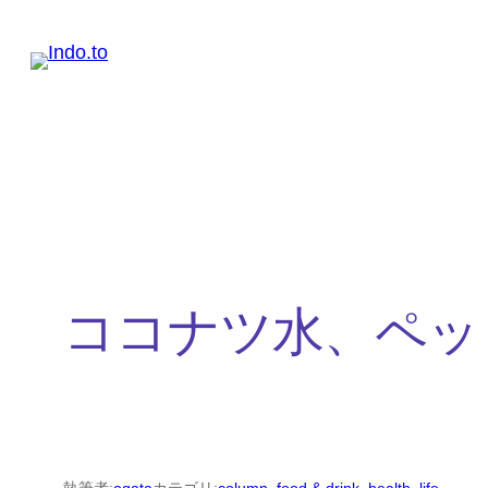
内
容
を
ス
キ
ッ
プ
ココナツ水、ペッ