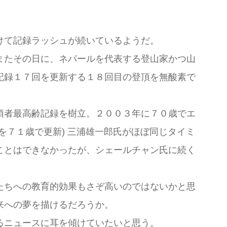
けて記録ラッシュが続いているようだ。
またその日に、ネパールを代表する登山家かつ山
記録１７回を更新する１８回目の登頂を無酸素で
頂者最高齢記録を樹立。２００３年に７０歳でエ
を７１歳で更新) 三浦雄一郎氏がほぼ同じタイミ
ことはできなかったが、シェールチャン氏に続く
たちへの教育的効果もさぞ高いのではないかと思
来への夢を描けるだろうか。
るニュースに耳を傾けていたいと思う。