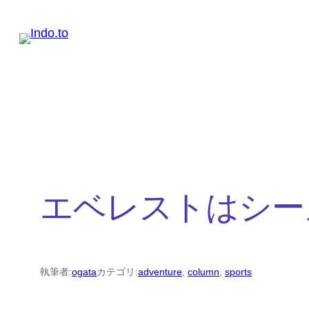
内
容
を
ス
キ
ッ
プ
エベレストはシー
執筆者:
ogata
カテゴリ:
adventure
, 
column
, 
sports