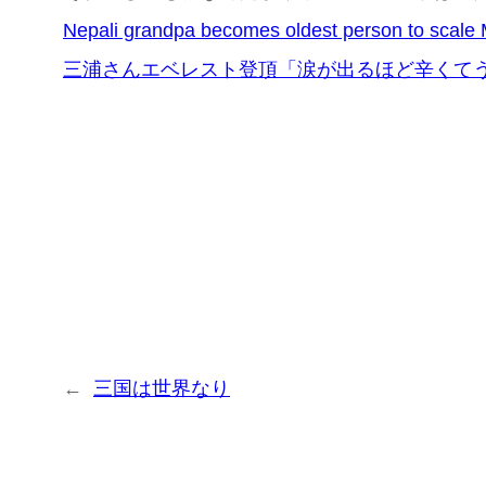
Nepali grandpa becomes oldest person to scale 
三浦さんエベレスト登頂「涙が出るほど辛くて
←
三国は世界なり