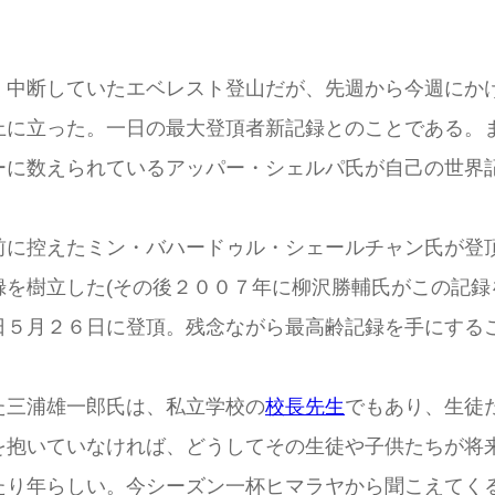
く中断していたエベレスト登山だが、先週から今週にか
上に立った。一日の最大登頂者新記録とのことである。
ーに数えられているアッパー・シェルパ氏が自己の世界
前に控えたミン・バハードゥル・シェールチャン氏が登
を樹立した(その後２００７年に柳沢勝輔氏がこの記録
日５月２６日に登頂。残念ながら最高齢記録を手にする
た三浦雄一郎氏は、私立学校の
校長先生
でもあり、生徒
を抱いていなければ、どうしてその生徒や子供たちが将
たり年らしい。今シーズン一杯ヒマラヤから聞こえてく