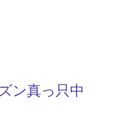
ズン真っ只中