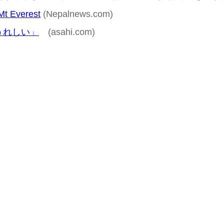
Mt Everest
(Nepalnews.com)
うれしい」
(asahi.com)