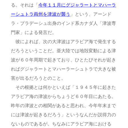
る。それは「
今年１１月にグジャラートとマハーラ
ーシュトラ両州を津波が襲う
」という、アーンド
ラ・プラデーシュ出身のインド系カナダ人「津波専
門家」による発言だ。
彼によれば、次の大津波はアラビア海で発生する
だろうということだ。亜大陸では地殻変動による津
波が６０年周期で起きており、ひとたびそれが起き
ればグジャラートとマハーラーシュトラで大きな被
害が出るだろうとのこと。
その根拠とは何かといえば「１９４５年に起きた
アラビア海の津波からちょうど６０年目にあたる。
昨年の津波との相関があると思われ、今年年末まで
には津波が起きるだろう」というなんだか説得力の
ないものであるが。ちなみにアラビア海における