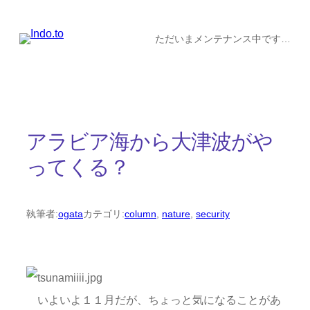
内
容
ただいまメンテナンス中です…
を
ス
キ
ッ
アラビア海から大津波がや
プ
ってくる？
執筆者:
ogata
カテゴリ:
column
, 
nature
, 
security
いよいよ１１月だが、ちょっと気になることがあ