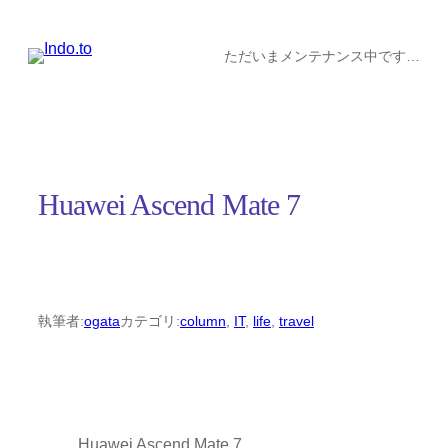
内
容
ただいまメンテナンス中です…
を
ス
キ
ッ
Huawei Ascend Mate 7
プ
執筆者:
ogata
カテゴリ:
column
, 
IT
, 
life
, 
travel
Huawei Ascend Mate 7