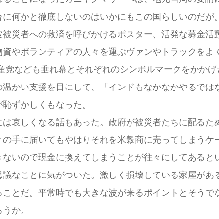
合に何かと徹底しないのはいかにもこの国らしいのだが
被災者への救済を呼びかけるポスター、活発な募金活
物資やボランティアの人々を運ぶヴァンやトラックをよ
産党なども垂れ幕とそれぞれのシンボルマークをかかげ
温かい支援を目にして、「インドもなかなかやるでは
が恥ずかしくもなった。
は哀しくなる話もあった。政府が被災者たちに配るた
々の手に届いてもやはりそれを米穀商に売ってしまうケ
きないので現金に換えてしまうことが往々にしてあると
議なことに気がついた。激しく損壊している家屋があ
ることだ。平常時でも大きな波が来るポイントとそうで
ろうか。