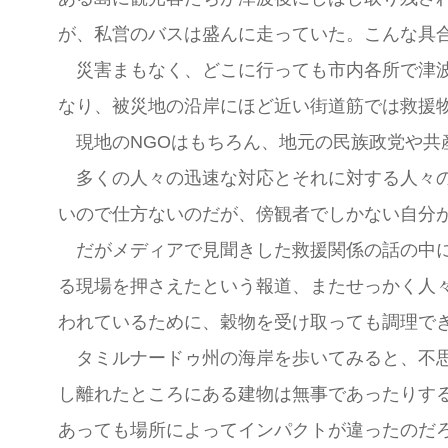
が、私営のバスは盛んに走っていた。こんな具
災害まもなく、どこに行っても市内各所で津波
なり、被災地の沿岸にほど近い街道筋では救援
現地のNGOはもちろん、地元の民族政党や共
多くの人々の迅速な対応とそれに対する人々の
いので仕方ないのだが、傍観者でしかない自分
だがメディアで見聞きした救援関係の話の中に
る現場を押さえたという報道、またせっかく人
われているために、穀物を受け取っても調理で
タミルナードゥ州の海岸を歩いてみると、不思
し離れたところにある建物は無事であったりす
あっても場所によってインパクトが違ったのだ