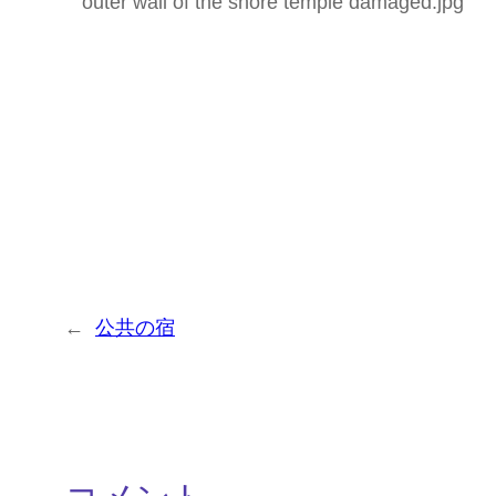
←
公共の宿