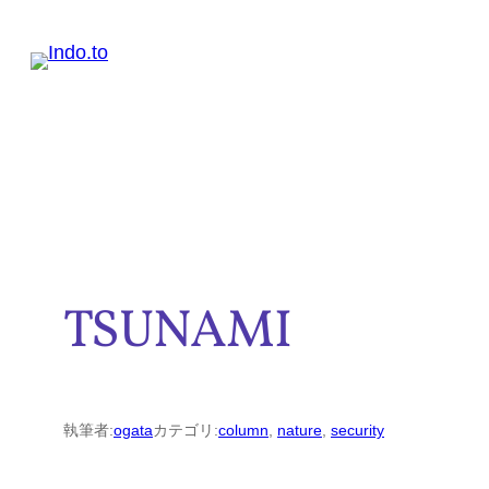
内
容
を
ス
キ
ッ
プ
TSUNAMI
執筆者:
ogata
カテゴリ:
column
, 
nature
, 
security