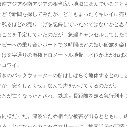
南アジアや南アジアの相当広い地域に及んでいること
どで新聞を探してみたが、どこもまったくキレイに売
に残るほどの売り上げを記録していたのではないかと思
ことを予定していたのだが、急遽キャンセルしてした
ッピーへの乗り合いボートで３時間ほどの短い船旅を楽
は文字通りの海抜ゼロメートル地帯。水位が上がれば
はりコワイ。
きのバックウォーターの船はしばらく運休するとのこ
いか、安くしとくぜ」なんて声をかけてくるのだが。
どが亡くなったとされ、鉄道も長距離を走る急行列車
同様だった。津波のため相当な被害が出るとともに、
れることになったカニャクマリーへは、地元当局の要請