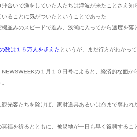
沖合いで漁をしていた人たちは津波が来たことさえ知
ていることに気がついたということであった。
機並みのスピードで進み、浅瀬に入ってから速度を落
の数は１５万人を超えた
というが、まだ行方がわかって
EWSWEEKの１月１０日号によると、経済的な面か
う。
観光客たちを除けば、家財道具あるいは命まで奪われ
冥福を祈るとともに、被災地が一日も早く復興するこ