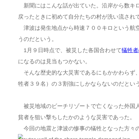
新聞にはこんな話が出ていた。沿岸から数キロ
戻ったときに初めて自分たちの村が洗い流され
津波は発生地点から時速７００キロという航空
うのだという。
1月９日時点で、被災した各国合わせて
犠牲者
になるのは見当もつかない。
そんな歴史的な大災害であるにもかかわらず、N
牲者３９名）の３割強にしかならないのだとい
被災地域のビーチリゾートで亡くなった外国人
貧者を狙い撃ちしたかのような災害であった。
今回の地震と津波の惨事の犠牲となった方々の