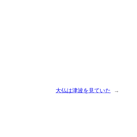
大仏は津波を見ていた
→