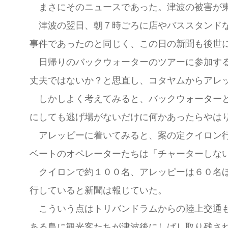
まさにそのニュースであった。津波の被害が東
津波の翌日、朝７時ごろに店やバススタンドな
事件であったのと同じく、この日の新聞も後世
日帰りのバックウォーターのツアーに参加する
丈夫ではないか？と思直し、コタヤムからアレ
しかしよく考えてみると、バックウォーターと
にしても逃げ場がないだけに何かあったらや
アレッピーに着いてみると、案の定クイロン行
ベートのオペレーターたちは「チャーターしな
クイロンで約１００名、アレッピーは６０名ほ
行していると新聞は報じていた。
こういう点はトリバンドラムからの陸上交通も
ある島に観光客たちが津波後にしばし取り残さ