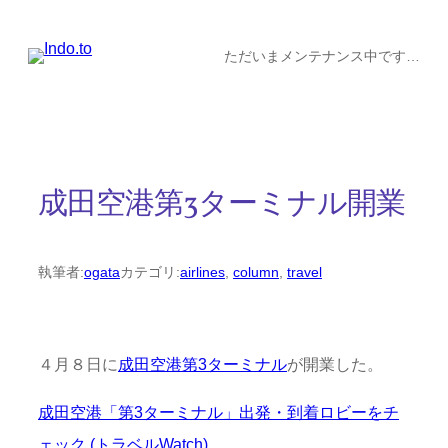
内
容
ただいまメンテナンス中です…
を
ス
キ
ッ
成田空港第3ターミナル開業
プ
執筆者:
ogata
カテゴリ:
airlines
, 
column
, 
travel
４月８日に
成田空港第3ターミナル
が開業した。
成田空港「第3ターミナル」出発・到着ロビーをチ
ェック (トラベルWatch)