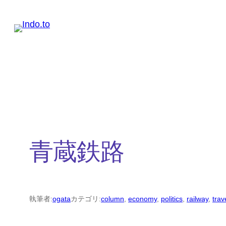
内
容
を
ス
キ
ッ
プ
青蔵鉄路
執筆者:
ogata
カテゴリ:
column
, 
economy
, 
politics
, 
railway
, 
trav