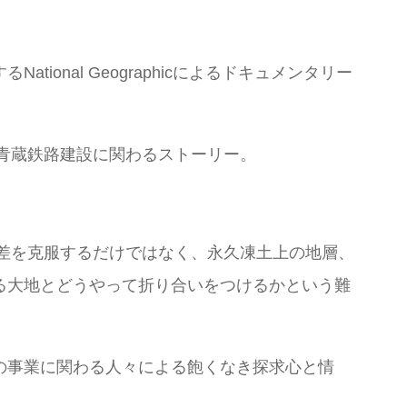
nal Geographicによるドキュメンタリー
る青蔵鉄路建設に関わるストーリー。
低差を克服するだけではなく、永久凍土上の地層、
る大地とどうやって折り合いをつけるかという難
の事業に関わる人々による飽くなき探求心と情