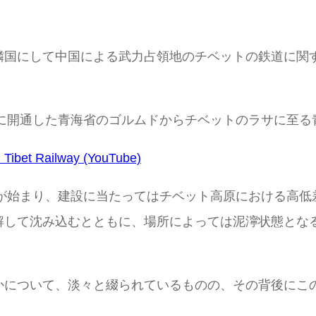
して中国による武力占領地のチベットの鉄道に関するNatio
年に開通した青海省のゴルムドからチベットのラサに至
 Tibet Railway (YouTube)
想が始まり、建設に当たってはチベット高原における高
解して沈み込むとともに、場所によっては泥濘状態とな
かについて、淡々と綴られているものの、その背後にこ