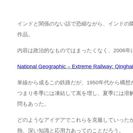
インドと関係のない話で恐縮ながら、インドの隣国に
作品。
内容は政治的なものではまったくなく、2006
National Geographic – Extreme Railway: Qinghai
単線から成るこの鉄路だが、1950年代から構
つまり冬季には凍結して嵩を増し、夏季には溶
問もあった。
どのようなアイデアでこれらを克服していった
熱、深い知識と応用力あってのことだろう。