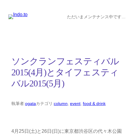
内
容
ただいまメンテナンス中です…
を
ス
キ
ッ
ソンクランフェスティバル
プ
2015(4月)とタイフェスティ
バル2015(5月)
執筆者:
ogata
カテゴリ:
column
, 
event
, 
food & drink
4月25日(土)と26日(日)に東京都渋谷区の代々木公園