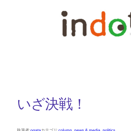
内
容
を
ス
キ
ッ
プ
いざ決戦！
執筆者:
ogata
カテゴリ:
column
, 
news & media
, 
politics