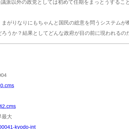
会議派以外の政党としては初めて任期をまっとうするこ
まがりなりにもちゃんと国民の総意を問うシステムが
ろうか？結果としてどんな政府が目の前に現われるの
004
650.cms
5842.cms
界最大
00041-kyodo-int