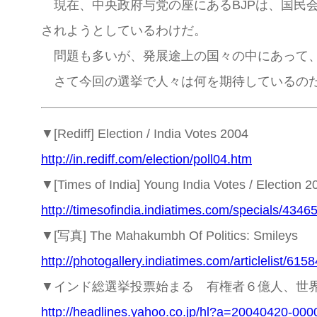
現在、中央政府与党の座にあるBJPは、国民
されようとしているわけだ。
問題も多いが、発展途上の国々の中にあって、
さて今回の選挙で人々は何を期待しているのだ
▼[Rediff] Election / India Votes 2004
http://in.rediff.com/election/poll04.htm
▼[Times of India] Young India Votes / Election 2
http://timesofindia.indiatimes.com/specials/434
▼[写真] The Mahakumbh Of Politics: Smileys
http://photogallery.indiatimes.com/articlelist/61
▼インド総選挙投票始まる 有権者６億人、世
http://headlines.yahoo.co.jp/hl?a=20040420-000