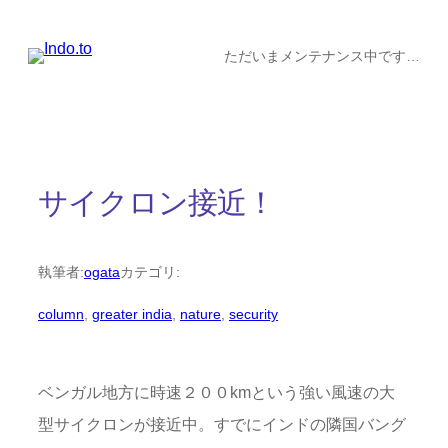
内
容
ただいまメンテナンス中です…
を
ス
キ
ッ
サイクロン接近！
プ
執筆者:
ogata
カテゴリ:
column
, 
greater india
, 
nature
, 
security
ベンガル地方に時速２００kmという強い風速の大
型サイクロンが接近中。すでにインドの隣国バング