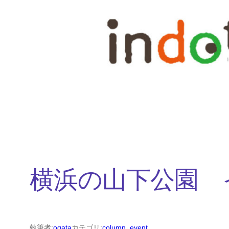
内
容
を
ス
キ
ッ
プ
横浜の山下公園 
執筆者:
ogata
カテゴリ:
column
, 
event