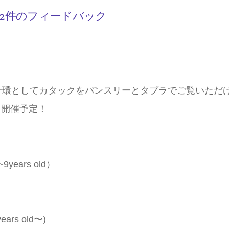
の2件のフィードバック
一環としてカタックをバンスリーとタブラでご覧いただ
も開催予定！
~9years old）
ars old〜)