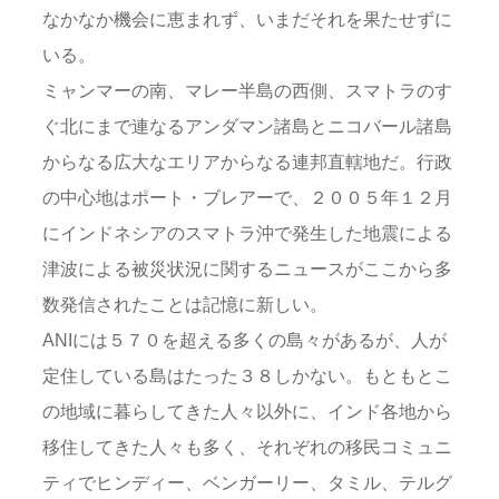
なかなか機会に恵まれず、いまだそれを果たせずに
いる。
ミャンマーの南、マレー半島の西側、スマトラのす
ぐ北にまで連なるアンダマン諸島とニコバール諸島
からなる広大なエリアからなる連邦直轄地だ。行政
の中心地はポート・ブレアーで、２００５年１２月
にインドネシアのスマトラ沖で発生した地震による
津波による被災状況に関するニュースがここから多
数発信されたことは記憶に新しい。
ANIには５７０を超える多くの島々があるが、人が
定住している島はたった３８しかない。もともとこ
の地域に暮らしてきた人々以外に、インド各地から
移住してきた人々も多く、それぞれの移民コミュニ
ティでヒンディー、ベンガーリー、タミル、テルグ