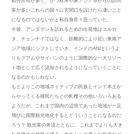
処分所得が多く、かつ欧米や東アジア等からの訪問
客が多いこれらの国々に玄関口を設けたら凄いこと
になるのではないかと私自身常々思っていた。
今後、アンダマンを訪れるための出発地はコルカ
タ、チェンナイではなく、距離的により近い東南ア
ジア地域にシフトしていき、インドのANIというよ
りもグアムやサイパンのように国際的な一大リゾー
ト地として広く認知されるようになっていくことに
なるのかもしれない。
もとよりこの地域ネイティブの民族とインド本土か
らやってくる移民たちとの軋轢その他いろいろある
ようだが、これまで国内の辺境であった地域が一足
飛びに国際観光地化するとどういうことになるのだ
ろう？ 観光客の奔流とともに、これまでよりも大き