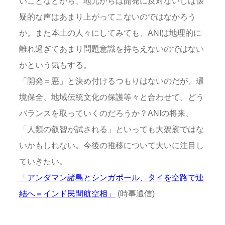
いことなどから、地元からは開発に反対ないしは懐
疑的な声はあまり上がってこないのではなかろう
か。また本土の人々にしてみても、ANIは地理的に
離れ過ぎてあまり問題意識を持ちえないのではない
かという気もする。
「開発＝悪」と決め付けるつもりはないのだが、環
境保全、地域伝統文化の保護等々と合わせて、どう
バランスを取っていくのだろうか？ANIの将来、
「人類の叡智が試される」といっても大袈裟ではな
いかもしれない。今後の推移について大いに注目し
ていきたい。
「アンダマン諸島とシンガポール、タイを空路で連
結へ＝インド民間航空相」
(時事通信)