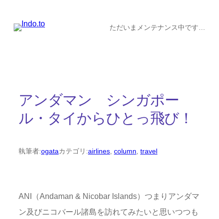
内
容
ただいまメンテナンス中です…
を
ス
キ
ッ
アンダマン シンガポー
プ
ル・タイからひとっ飛び！
執筆者:
ogata
カテゴリ:
airlines
, 
column
, 
travel
ANI（Andaman & Nicobar Islands）つまりアンダマ
ン及びニコバール諸島を訪れてみたいと思いつつも