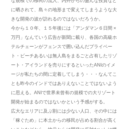
な規模での移民の流入、内外からの盛んな投資など
に晒されて、島々の地形まで変えてしまうような大
きな開発の波が訪れるのではないだろうか。
今から１０年、１５年後には「アンダマン６日間 ×
万円」なんていう広告が新聞に載り、各国の高級ホ
テルチェーンがフェンスで囲い込んだプライベー
ト・ビーチあるいは無人島をまるごと占有したリゾ
ート・アイランドを売りにするといったANIのイメ
ージが私たちの間に定着してしまう・・・なんてこ
とも昨今のインドではありえないことではないよう
に思える。ANIで世界未曾有の規模での大リゾート
開発が始まるのではないかという予感がする。
広大なエリアに及ぶ割には少ない人口、その中には
「稼ぐため」に本土からの移民が占める割合が高く