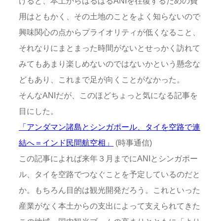
けると、本土からはるばるANIを往復するための費
用はともかく、その土地のことをよく知らないので
興味関心の点からプライオリティが低くなること、
それなりにまとまった時間がないとせっかく訪れて
みてもあまり楽しめないのではないかという懸念な
どもあり、これまで足が向くことがなかった。
そんなANIだが、このほどちょっと気になる記事を
目にした。
「アンダマン諸島とシンガポール、タイを空路で連
結へ＝インド民間航空相」
(時事通信)
この記事によれば来年３月までにANIとシンガポー
ル、タイを空路でつなぐことを予定しているのだと
か。もちろん目的は観光開発だろう。これといった
産業がなく本土からの支出によって支えられてきた