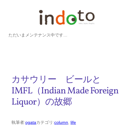
内
容
を
ただいまメンテナンス中です…
ス
キ
ッ
プ
カサウリー ビールと
IMFL（Indian Made Foreign
Liquor）の故郷
執筆者:
ogata
カテゴリ:
column
, 
life