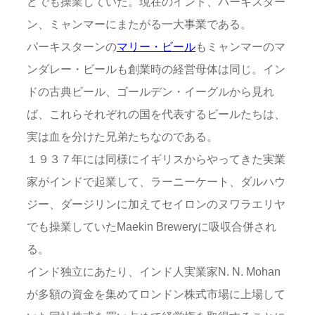
どでも操業していた。現在のインド、パーキスター
ン、ミャンマーにまたがる一大事業である。
パーキスターンの
マリー・ビール
もミャンマーのマ
ンダレー・ビールも創業時の経営母体は同じ。イン
ドの古典ビール、ゴールデン・イーグルから見れ
ば、これらそれぞれの国を代表するビールたちは、
実は血を分けた兄弟たちなのである。
１９３７年には同様にイギリスからやってきた実業
家がインドで起業して、ラーニーケート、ダルハウ
ジー、ダージリンに加えてセイロンのヌワラエリヤ
でも操業していたMaekin Breweryに吸収合併され
る。
インド独立にあたり、インド人実業家N. N. Mohan
が多額の資金を集めてロンドン株式市場に上場して