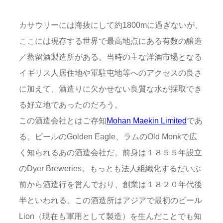
カサウリーには海抜にして約1800mに過ぎないが、
ここには現存する世界で最高地点にある有数の醸造
／蒸留酒製造所がある。当時の主な洋酒市場となる
イギリス人居住地や軍駐屯地等へのアクセスの良さ
に加えて、酒造りに欠かせない良質な水が採取でき
る好立地であったのだろう。
この酒造会社とはご存知
Mohan Maekin Limited
であ
る。ビールのGolden Eagle、ラムのOld Monkで広
く知られるあの酒造会社だ。前身は１８５５年設立
のDyer Breweries。もっとも法人組織化するだいぶ
前から酒造行を営んでおり、創業は１８２０年代後
半といわれる。この酒造所はアジアで最初のビール
Lion（現在も軍用として製造）を生んだことでも知